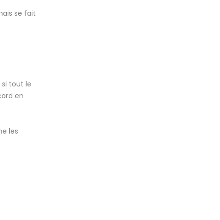
is se fait
si tout le
cord en
me les