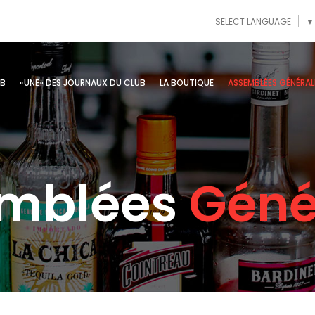
SELECT LANGUAGE
▼
UB
«UNE» DES JOURNAUX DU CLUB
LA BOUTIQUE
ASSEMBLÉES GÉNÉRAL
mblées
Géné