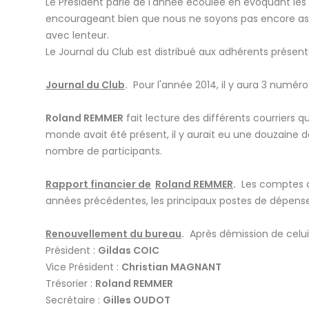
Le Président parle de l'année écoulée en évoquant les
encourageant bien que nous ne soyons pas encore asse
avec lenteur.
Le Journal du Club est distribué aux adhérents présents
Journal du Club
.
Pour l'année 2014, il y aura 3 numéros
Roland REMMER
fait lecture des différents courriers 
monde avait été présent, il y aurait eu une douzaine 
nombre de participants.
Rapport financier de
Roland REMMER
.
Les comptes de
années précédentes, les principaux postes de dépenses 
Renouvellement du bureau
.
Après démission de celui-
Président :
Gildas COIC
Vice Président :
Christian MAGNANT
Trésorier :
Roland REMMER
Secrétaire :
Gilles OUDOT