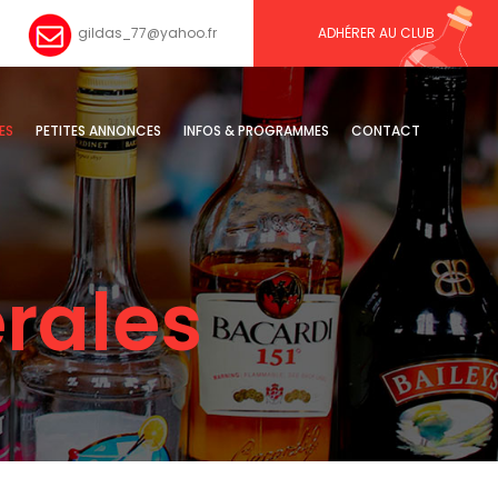
gildas_77@yahoo.fr
ADHÉRER AU CLUB
ES
PETITES ANNONCES
INFOS & PROGRAMMES
CONTACT
rales