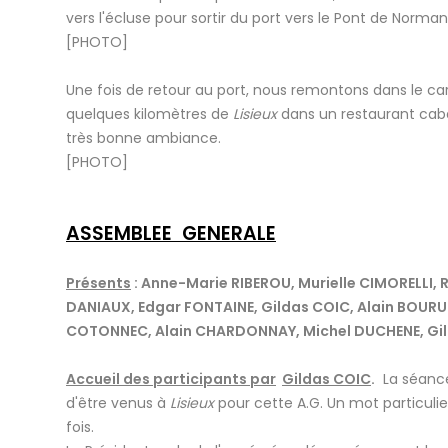
vers l'écluse pour sortir du port vers le Pont de Norman
[PHOTO]
Une fois de retour au port, nous remontons dans le car 
quelques kilomètres de
Lisieux
dans un restaurant caba
très bonne ambiance.
[PHOTO]
ASSEMBLEE GENERALE
Présents
:
Anne-Marie RIBEROU, Murielle CIMORELLI,
DANIAUX, Edgar FONTAINE, Gildas COIC, Alain BOURU
COTONNEC, Alain CHARDONNAY, Michel DUCHENE, Gil
Accueil des participants par
Gildas COIC
.
La séance 
d'être venus à
Lisieux
pour cette A.G. Un mot particuli
fois.