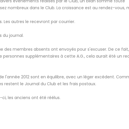
 divers évènements réalisés par le Club, un bilan somme toute
z nombreux dans le Club. La croissance est au rendez-vous, ma
. Les autres le recevront par courrier.
 du journal.
que des membres absents ont envoyés pour s'excuser. De ce fait, 
de personnes supplémentaires à cette A.G., cela aurait été un re
 l'année 2012 sont en équilibre, avec un léger excédent. Com
restent le Journal du Club et les frais postaux.
ci, les anciens ont été réélus.