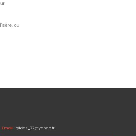
our
'Isère, ou
Email :
gildas_77@yahoo.fr