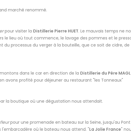
grand marché renommé.
er
pour visiter la
Distillerie Pierre HUET
. Le mauvais temps ne no
 vers le lieu où tout commence, le lavage des pommes et le presso
du processus du verger à la bouteille, que ce soit de cidre, de
emontons dans le car en direction de la
Distillerie du Père MAG
s en avons profité pour déjeuner au restaurant "les Tonneaux"
e par la boutique où une dégustation nous attendait.
fleur
pour une promenade en bateau sur la Seine, jusqu'au Pont
rs l'embarcadère où le bateau nous attend. "
La Jolie France
" nou