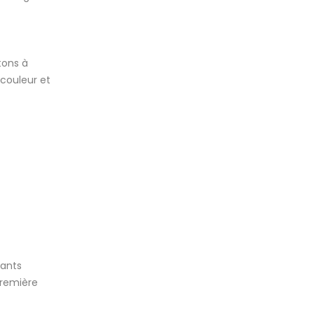
tons à
 couleur et
pants
première